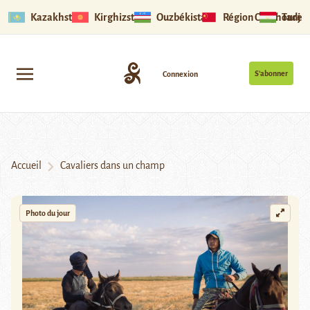
Kazakhstan
Kirghizstan
Ouzbékistan
Région Ouïghoure
Tadjik
S’abonner
Connexion
Accueil
Cavaliers dans un champ
Photo du jour