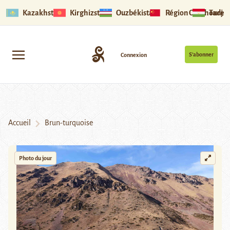
Kazakhstan
Kirghizstan
Ouzbékistan
Région Ouïghoure
Tadjik
S’abonner
Connexion
Accueil
Brun-turquoise
Photo du jour