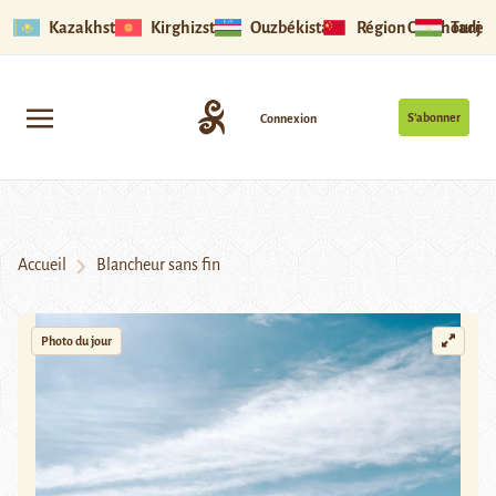
Kazakhstan
Kirghizstan
Ouzbékistan
Région Ouïghoure
Tadjik
S’abonner
Connexion
Accueil
Blancheur sans fin
Photo du jour