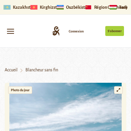
Kazakhstan
Kirghizstan
Ouzbékistan
Région Ouïghoure
Tadjik
S’abonner
Connexion
Accueil
Blancheur sans fin
Photo du jour