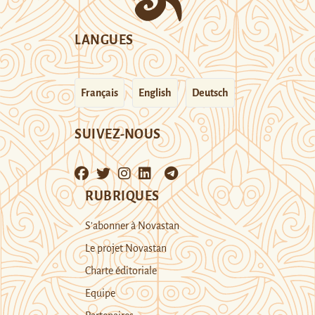
LANGUES
Français
English
Deutsch
SUIVEZ-NOUS
RUBRIQUES
S’abonner à Novastan
Le projet Novastan
Charte éditoriale
Equipe