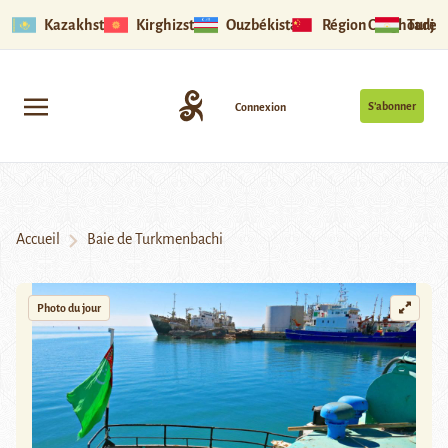
Kazakhstan
Kirghizstan
Ouzbékistan
Région Ouïghoure
Tadjik
S’abonner
Connexion
Accueil
Baie de Turkmenbachi
Photo du jour