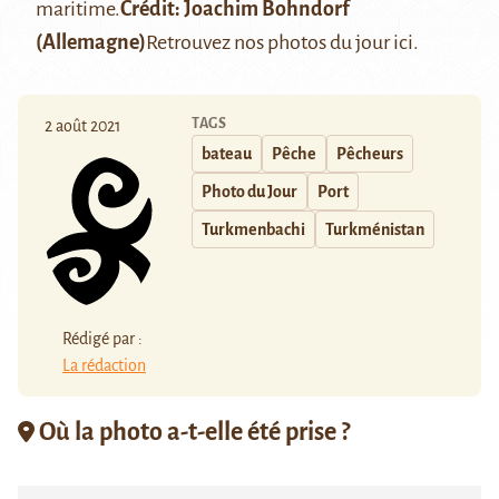
maritime.
Crédit: Joachim Bohndorf
(Allemagne)
Retrouvez nos photos du jour
ici
.
TAGS
2 août 2021
bateau
Pêche
Pêcheurs
Photo du Jour
Port
Turkmenbachi
Turkménistan
Rédigé par :
La rédaction
Où la photo a-t-elle été prise ?