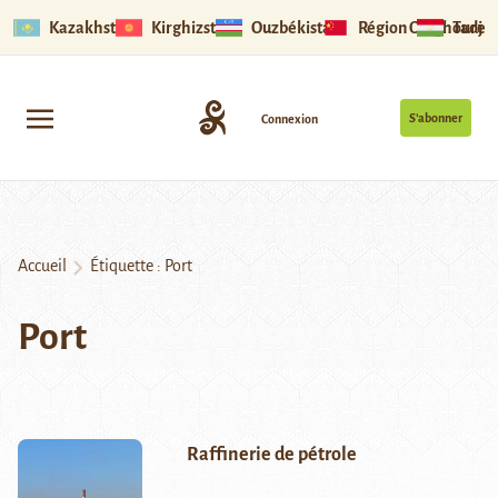
Kazakhstan
Kirghizstan
Ouzbékistan
Région Ouïghoure
Tadjik
S’abonner
Connexion
Accueil
Étiquette :
Port
Port
Raffinerie de pétrole