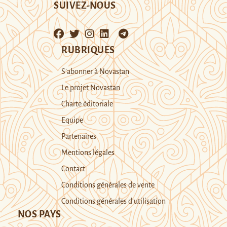
SUIVEZ-NOUS
RUBRIQUES
S’abonner à Novastan
Le projet Novastan
Charte éditoriale
Equipe
Partenaires
Mentions légales
Contact
Conditions générales de vente
Conditions générales d’utilisation
NOS PAYS