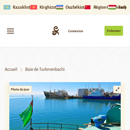
Kazakhstan
Kirghizstan
Ouzbékistan
Région Ouïghoure
Tadjik
S’abonner
Connexion
Accueil
Baie de Turkmenbachi
Photo du jour