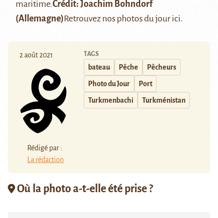
maritime.
Crédit: Joachim Bohndorf
(Allemagne)
Retrouvez nos photos du jour
ici
.
TAGS
2 août 2021
bateau
Pêche
Pêcheurs
Photo du Jour
Port
Turkmenbachi
Turkménistan
Rédigé par :
La rédaction
Où la photo a-t-elle été prise ?