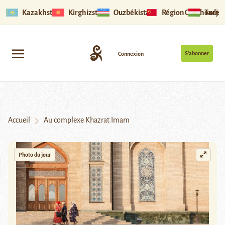
Kazakhstan
Kirghizstan
Ouzbékistan
Région Ouïghoure
Tadjik
S’abonner
Connexion
Accueil
Au complexe Khazrat Imam
Photo du jour