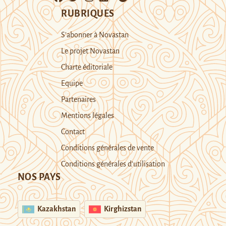
RUBRIQUES
S’abonner à Novastan
Le projet Novastan
Charte éditoriale
Equipe
Partenaires
Mentions légales
Contact
Conditions générales de vente
Conditions générales d’utilisation
NOS PAYS
Kazakhstan
Kirghizstan