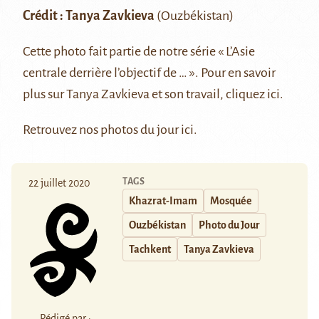
Crédit :
Tanya Zavkieva
(Ouzbékistan)
Cette photo fait partie de notre série
« L’Asie
centrale derrière l’objectif de … »
. Pour en savoir
plus sur Tanya Zavkieva et son travail, cliquez
ici
.
Retrouvez nos photos du jour
ici
.
TAGS
22 juillet 2020
Khazrat-Imam
Mosquée
Ouzbékistan
Photo du Jour
Tachkent
Tanya Zavkieva
Rédigé par :