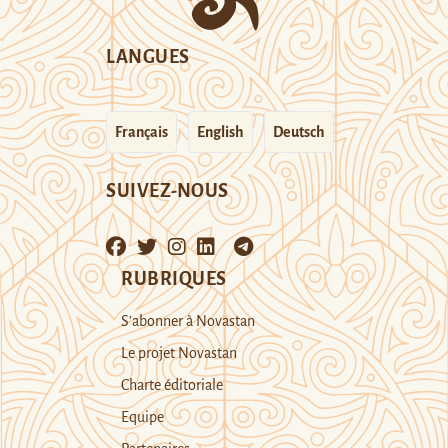
LANGUES
Français
English
Deutsch
SUIVEZ-NOUS
RUBRIQUES
S’abonner à Novastan
Le projet Novastan
Charte éditoriale
Equipe