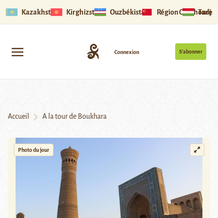
Kazakhstan
Kirghizstan
Ouzbékistan
Région Ouïghoure
Tadjik
S’abonner
Connexion
Accueil
A la tour de Boukhara
Photo du jour