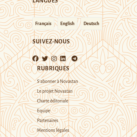
LANGUES
Français
English
Deutsch
SUIVEZ-NOUS
RUBRIQUES
S’abonner à Novastan
Le projet Novastan
Charte éditoriale
Equipe
Partenaires
Mentions légales