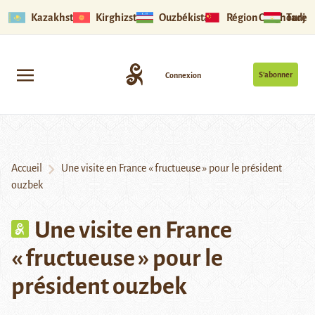
Kazakhstan
Kirghizstan
Ouzbékistan
Région Ouïghoure
Tadjik
S’abonner
Connexion
Accueil
Une visite en France « fructueuse » pour le président
ouzbek
Une visite en France
« fructueuse » pour le
président ouzbek