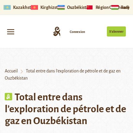
Kazakhstan
Kirghizstan
Ouzbékistan
Région Ouïghoure
Tadjik
S’abonner
Connexion
Accueil
Total entre dans l’exploration de pétrole et de gaz en
Ouzbékistan
Total entre dans
l’exploration de pétrole et de
gaz en Ouzbékistan