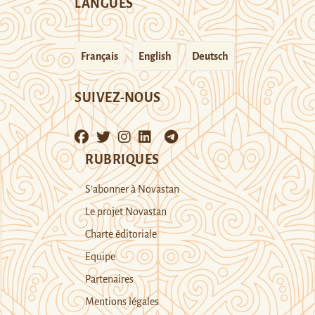
LANGUES
Français
English
Deutsch
SUIVEZ-NOUS
RUBRIQUES
S’abonner à Novastan
Le projet Novastan
Charte éditoriale
Equipe
Partenaires
Mentions légales