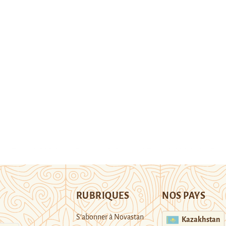
RUBRIQUES
NOS PAYS
S’abonner à Novastan
Kazakhstan