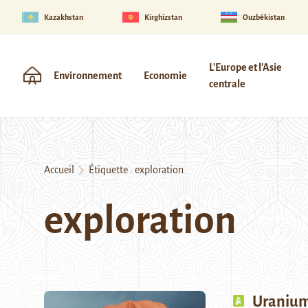
Kazakhstan
Kirghizstan
Ouzbékistan
L'Europe et l'Asie
Environnement
Economie
centrale
Accueil
Étiquette :
exploration
exploration
Uranium