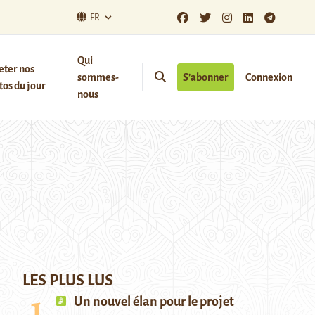
FR
Qui
eter nos
sommes-
S’abonner
Connexion
os du jour
nous
LES PLUS LUS
Un nouvel élan pour le projet