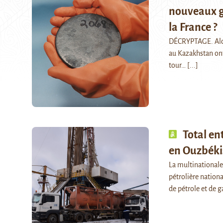
nouveaux g
la France ?
DÉCRYPTAGE. Alors
au Kazakhstan ont
tour…
[...]
Total en
en Ouzbéki
La multinationale
pétrolière nationa
de pétrole et de g