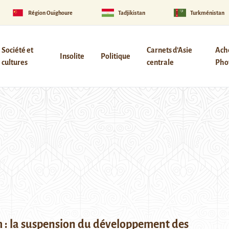
Région Ouïghoure
Tadjikistan
Turkménistan
Société et
Carnets d’Asie
Ach
Insolite
Politique
cultures
centrale
Phot
 : la suspension du développement des