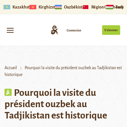
Kazakhstan
Kirghizstan
Ouzbékistan
Région Ouïghoure
Tadjik
S’abonner
Connexion
Accueil
Pourquoi la visite du président ouzbek au Tadjikistan est
historique
Pourquoi la visite du
président ouzbek au
Tadjikistan est historique