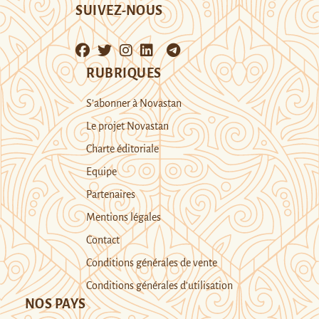
SUIVEZ-NOUS
RUBRIQUES
S’abonner à Novastan
Le projet Novastan
Charte éditoriale
Equipe
Partenaires
Mentions légales
Contact
Conditions générales de vente
Conditions générales d’utilisation
NOS PAYS