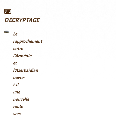
DÉCRYPTAGE
Le
rapprochement
entre
l’Arménie
et
l’Azerbaïdjan
ouvre-
t-il
une
nouvelle
route
vers