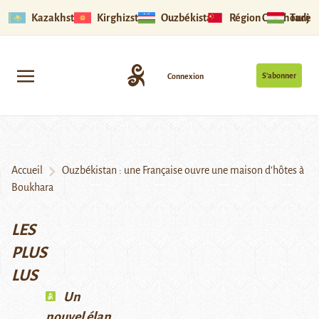
Kazakhstan
Kirghizstan
Ouzbékistan
Région Ouïghoure
Tadjik
S’abonner
Connexion
Accueil
Ouzbékistan : une Française ouvre une maison d’hôtes à
Boukhara
LES
PLUS
LUS
Un
nouvel élan