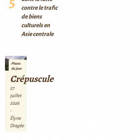
contre le trafic
de biens
culturels en
Asie centrale
Photo
du jour
Crépuscule
27
juillet
2026
-
Élyne
Dragée