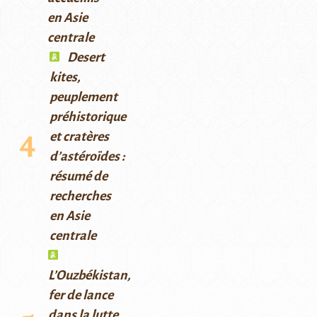
en Asie
centrale
Desert
kites,
peuplement
préhistorique
et cratères
d’astéroïdes :
résumé de
recherches
en Asie
centrale
L’Ouzbékistan,
fer de lance
dans la lutte