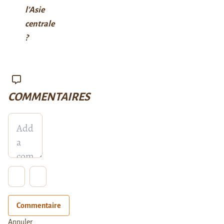
l’Asie
centrale
?
COMMENTAIRES
Commentaire
Annuler