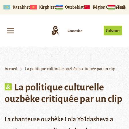
Kazakhstan
Kirghizstan
Ouzbékistan
Région Ouïghoure
Tadjik
S’abonner
Connexion
Accueil
La politique culturelle ouzbèke critiquée par un clip
La politique culturelle
ouzbèke critiquée par un clip
La chanteuse ouzbèke Lola Yo’ldasheva a