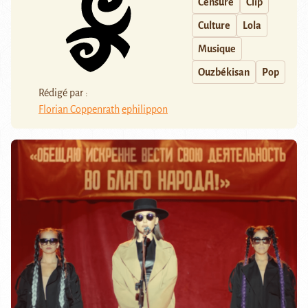
Censure
Clip
Culture
Lola
Musique
Ouzbékisan
Pop
Rédigé par :
Florian Coppenrath
ephilippon