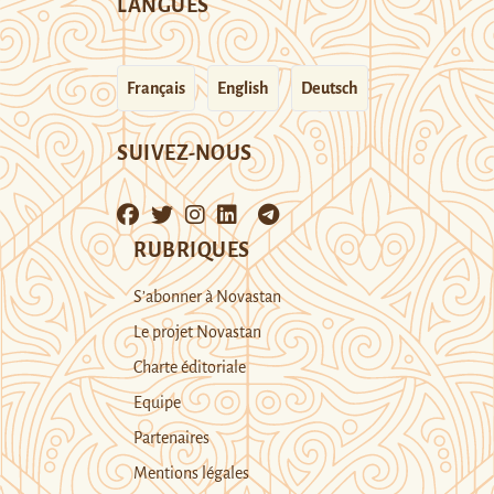
LANGUES
Français
English
Deutsch
SUIVEZ-NOUS
RUBRIQUES
S’abonner à Novastan
Le projet Novastan
Charte éditoriale
Equipe
Partenaires
Mentions légales