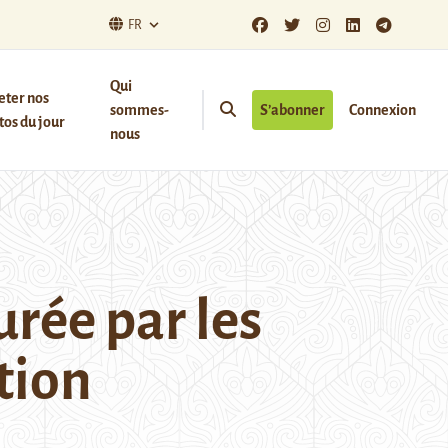
FR
Qui
eter nos
sommes-
S’abonner
Connexion
os du jour
nous
rée par les
tion