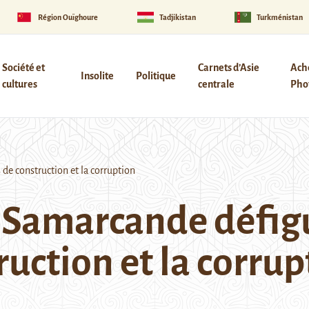
Région Ouïghoure
Tadjikistan
Turkménistan
Société et
Carnets d’Asie
Ach
Insolite
Politique
cultures
centrale
Phot
de construction et la corruption
 Samarcande défigu
ruction et la corrup