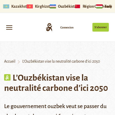
Kazakhstan
Kirghizstan
Ouzbékistan
Région Ouïghoure
Tadjik
S’abonner
Connexion
Accueil
L’Ouzbékistan vise la neutralité carbone d’ici 2050
L’Ouzbékistan vise la
neutralité carbone d’ici 2050
Le gouvernement ouzbek veut se passer du