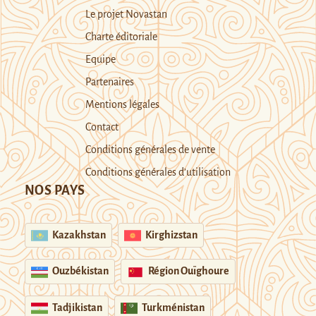
Le projet Novastan
Charte éditoriale
Equipe
Partenaires
Mentions légales
Contact
Conditions générales de vente
Conditions générales d’utilisation
NOS PAYS
Kazakhstan
Kirghizstan
Ouzbékistan
Région Ouïghoure
Tadjikistan
Turkménistan