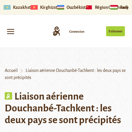
Kazakhstan
Kirghizstan
Ouzbékistan
Région Ouïghoure
Tadjik
S’abonner
Connexion
Accueil
Liaison aérienne Douchanbé-Tachkent : les deux pays se
sont précipités
Liaison aérienne
Douchanbé-Tachkent : les
deux pays se sont précipités