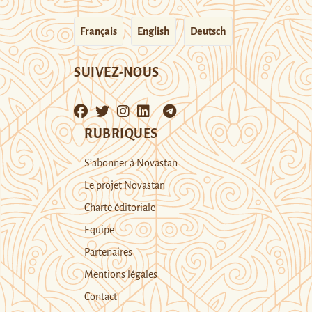
Français
English
Deutsch
SUIVEZ-NOUS
RUBRIQUES
S’abonner à Novastan
Le projet Novastan
Charte éditoriale
Equipe
Partenaires
Mentions légales
Contact