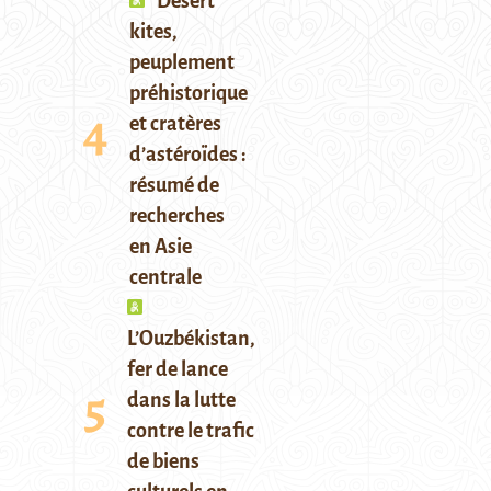
Desert
kites,
peuplement
préhistorique
et cratères
d’astéroïdes :
résumé de
recherches
en Asie
centrale
L’Ouzbékistan,
fer de lance
dans la lutte
contre le trafic
de biens