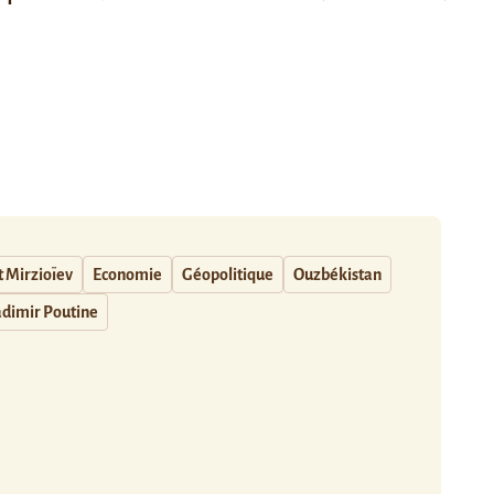
 Mirzioïev
Economie
Géopolitique
Ouzbékistan
adimir Poutine