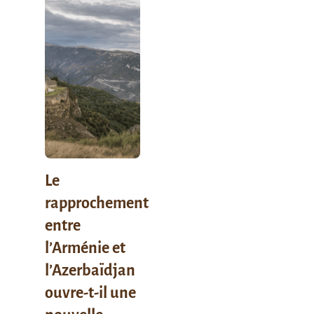
Le
rapprochement
entre
l’Arménie et
l’Azerbaïdjan
ouvre-t-il une