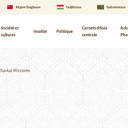
Région Ouïghoure
Tadjikistan
Turkménistan
Société et
Carnets d’Asie
Ach
Insolite
Politique
cultures
centrale
Phot
Chavkat Mirzioïev