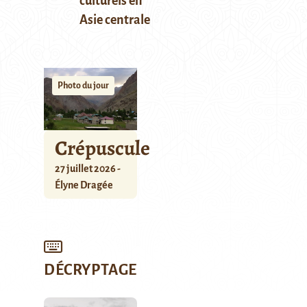
culturels en
Asie centrale
Photo du jour
Crépuscule
27 juillet 2026 -
Élyne Dragée
DÉCRYPTAGE