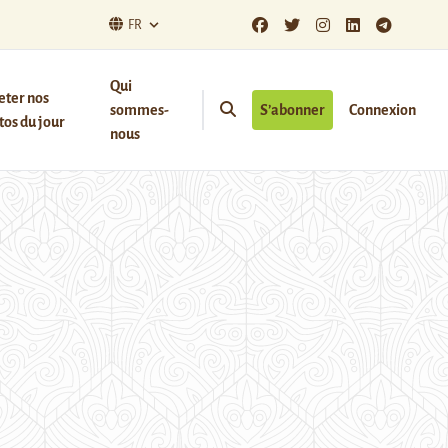
FR
Qui
eter nos
sommes-
S’abonner
Connexion
os du jour
nous