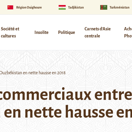
Région Ouïghoure
Tadjikistan
Turkménistan
Société et
Carnets d’Asie
Ach
Insolite
Politique
cultures
centrale
Phot
’Ouzbékistan en nette hausse en 2018
commerciaux entre 
 en nette hausse e