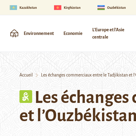
Kazakhstan
Kirghizstan
Ouzbékistan
L'Europe et l'Asie
Environnement
Economie
centrale
Accueil
Les échanges commerciaux entre le Tadjikistan et l
Les échanges 
et l’Ouzbékistan