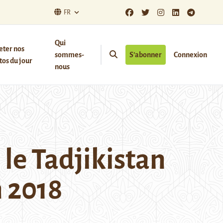
FR
Qui
eter nos
sommes-
S’abonner
Connexion
os du jour
nous
le Tadjikistan
n 2018