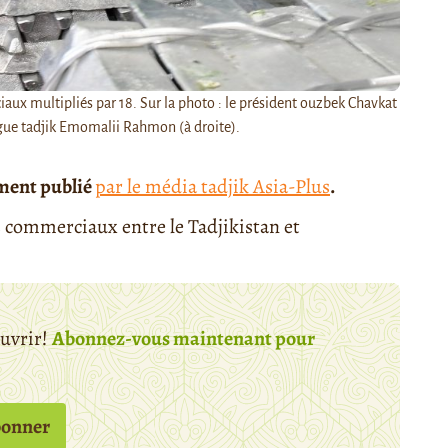
aux multipliés par 18. Sur la photo : le président ouzbek Chavkat
gue tadjik Emomalii Rahmon (à droite).
ement publié
par le média tadjik Asia-Plus
.
s commerciaux entre le Tadjikistan et
ouvrir!
Abonnez-vous maintenant pour
bonner