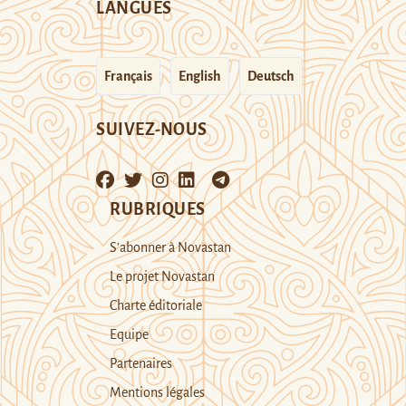
LANGUES
Français
English
Deutsch
SUIVEZ-NOUS
RUBRIQUES
S’abonner à Novastan
Le projet Novastan
Charte éditoriale
Equipe
Partenaires
Mentions légales