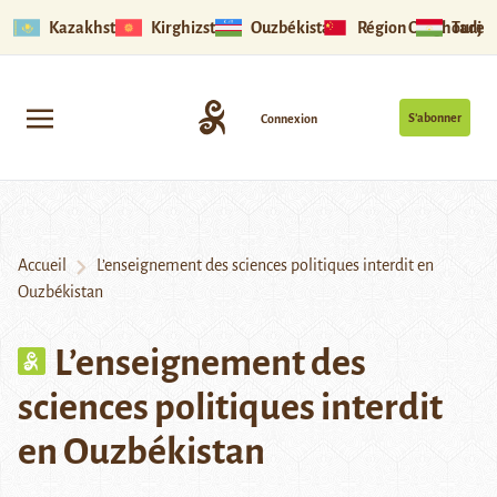
Kazakhstan
Kirghizstan
Ouzbékistan
Région Ouïghoure
Tadjik
S’abonner
Connexion
Accueil
L’enseignement des sciences politiques interdit en
Ouzbékistan
L’enseignement des
sciences politiques interdit
en Ouzbékistan