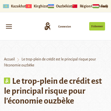
Kazakhstan
Kirghizstan
Ouzbékistan
Région Ouïghoure
Tadjik
S’abonner
Connexion
Accueil
Le trop-plein de crédit est le principal risque pour
l’économie ouzbèke
Le trop-plein de crédit est
le principal risque pour
l’économie ouzbèke