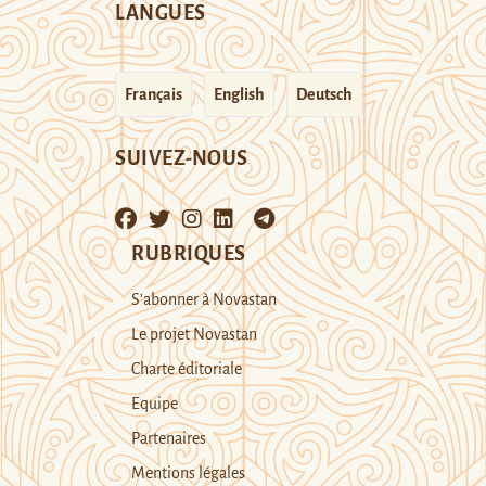
LANGUES
Français
English
Deutsch
SUIVEZ-NOUS
RUBRIQUES
S’abonner à Novastan
Le projet Novastan
Charte éditoriale
Equipe
Partenaires
Mentions légales