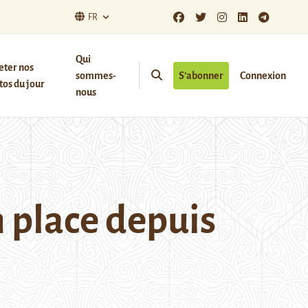
FR
Qui
eter nos
sommes-
S’abonner
Connexion
os du jour
nous
n place depuis