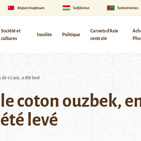
Région Ouïghoure
Tadjikistan
Turkménistan
Société et
Carnets d’Asie
Ach
Insolite
Politique
cultures
centrale
Phot
de 10 ans, a été levé
 le coton ouzbek, e
 été levé