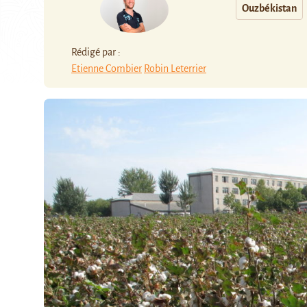
Ouzbékistan
Rédigé par :
Etienne Combier
Robin Leterrier