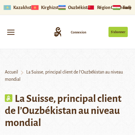
Kazakhstan
Kirghizstan
Ouzbékistan
Région Ouïghoure
Tadjik
S’abonner
Connexion
Accueil
La Suisse, principal client de l’Ouzbékistan au niveau
mondial
La Suisse, principal client
de l’Ouzbékistan au niveau
mondial