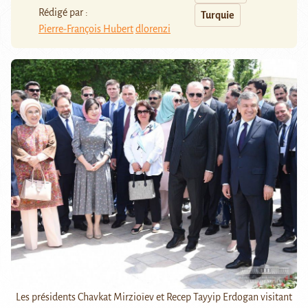
Rédigé par :
Turquie
Pierre-François Hubert
dlorenzi
Les présidents Chavkat Mirzioïev et Recep Tayyip Erdogan visitant