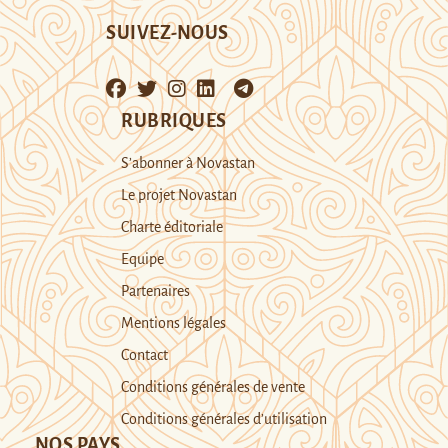
SUIVEZ-NOUS
RUBRIQUES
S’abonner à Novastan
Le projet Novastan
Charte éditoriale
Equipe
Partenaires
Mentions légales
Contact
Conditions générales de vente
Conditions générales d’utilisation
NOS PAYS