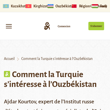
Kazakhstan
Kirghizstan
Ouzbékistan
Région Ouïghoure
Tadjik
S’abonner
Connexion
Accueil
Comment la Turquie s’intéresse à l’Ouzbékistan
Comment la Turquie
s’intéresse à l’Ouzbékistan
Ajdar Kourtov, expert de l’Institut russe