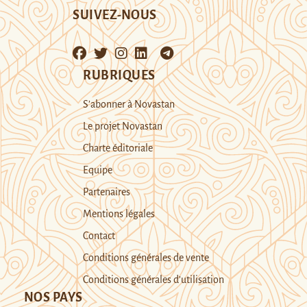
SUIVEZ-NOUS
RUBRIQUES
S’abonner à Novastan
Le projet Novastan
Charte éditoriale
Equipe
Partenaires
Mentions légales
Contact
Conditions générales de vente
Conditions générales d’utilisation
NOS PAYS