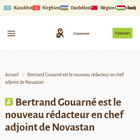
Kazakhstan
Kirghizstan
Ouzbékistan
Région Ouïghoure
Tadjik
S’abonner
Connexion
Accueil
Bertrand Gouarné est le nouveau rédacteur en chef
adjoint de Novastan
Bertrand Gouarné est le
nouveau rédacteur en chef
adjoint de Novastan