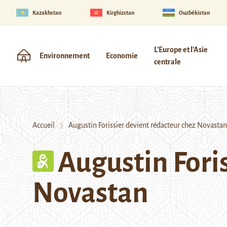
Kazakhstan
Kirghizstan
Ouzbékistan
L'Europe et l'Asie
Environnement
Economie
centrale
Accueil
Augustin Forissier devient rédacteur chez Novastan
Augustin Fori
Novastan