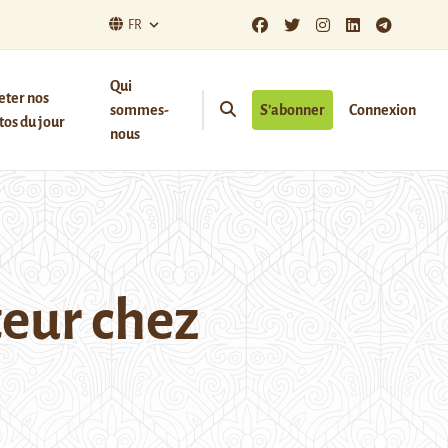
FR
Qui
eter nos
sommes-
S’abonner
Connexion
os du jour
nous
teur chez