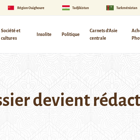
Région Ouïghoure
Tadjikistan
Turkménistan
Société et
Carnets d’Asie
Ach
Insolite
Politique
cultures
centrale
Phot
ssier devient rédac