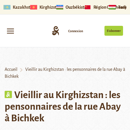
Kazakhstan
Kirghizstan
Ouzbékistan
Région Ouïghoure
Tadjik
S’abonner
Connexion
Accueil
Vieillir au Kirghizstan : les pensonnaires de la rue Abay à
Bichkek
Vieillir au Kirghizstan : les
pensonnaires de la rue Abay
à Bichkek