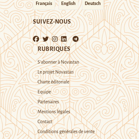
Français
English
Deutsch
SUIVEZ-NOUS
RUBRIQUES
S’abonner à Novastan
Le projet Novastan
Charte éditoriale
Equipe
Partenaires
Mentions légales
Contact
Conditions générales de vente