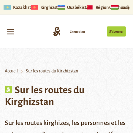
Kazakhstan
Kirghizstan
Ouzbékistan
Région Ouïghoure
Tadjik
S’abonner
Connexion
Accueil
Sur les routes du Kirghizstan
Sur les routes du
Kirghizstan
Sur les routes kirghizes, les personnes et les