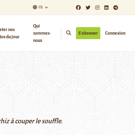
FR
Qui
eter nos
sommes-
S’abonner
Connexion
os du jour
nous
iz à couper le souffle.