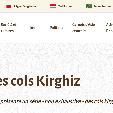
Région Ouïghoure
Tadjikistan
Turkménistan
Société et
Carnets d’Asie
Ach
Insolite
Politique
cultures
centrale
Phot
es cols Kirghiz
ésente un série - non exhaustive - des cols kirgh