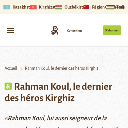
Kazakhstan
Kirghizstan
Ouzbékistan
Région Ouïghoure
Tadjik
S’abonner
Connexion
Accueil
Rahman Koul, le dernier des héros Kirghiz
Rahman Koul, le dernier
des héros Kirghiz
«
Rahman Koul, lui aussi seigneur de la