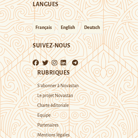
LANGUES
Français
English
Deutsch
SUIVEZ-NOUS
RUBRIQUES
S’abonner à Novastan
Le projet Novastan
Charte éditoriale
Equipe
Partenaires
Mentions légales