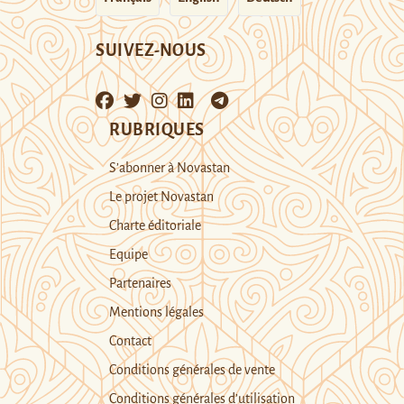
SUIVEZ-NOUS
RUBRIQUES
S’abonner à Novastan
Le projet Novastan
Charte éditoriale
Equipe
Partenaires
Mentions légales
Contact
Conditions générales de vente
Conditions générales d’utilisation