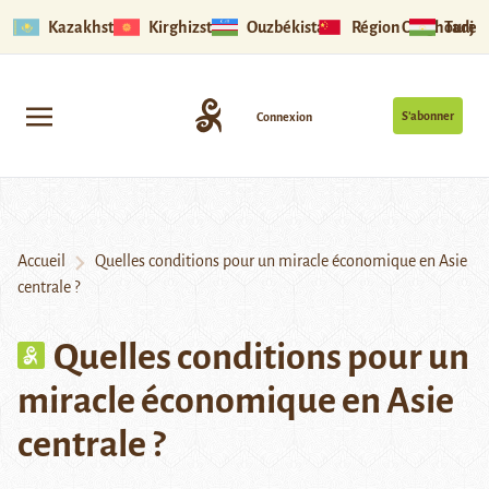
Kazakhstan
Kirghizstan
Ouzbékistan
Région Ouïghoure
Tadjik
S’abonner
Connexion
Accueil
Quelles conditions pour un miracle économique en Asie
centrale ?
Quelles conditions pour un
miracle économique en Asie
centrale ?