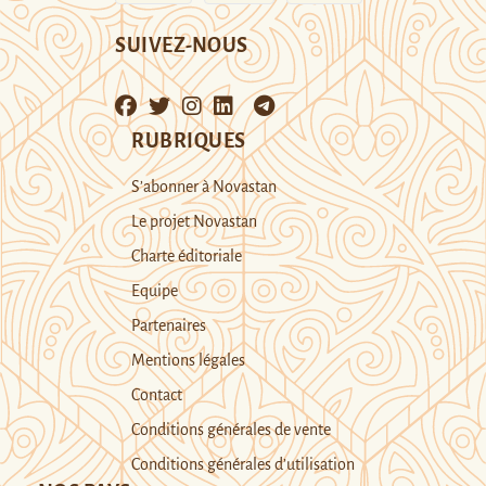
SUIVEZ-NOUS
RUBRIQUES
S’abonner à Novastan
Le projet Novastan
Charte éditoriale
Equipe
Partenaires
Mentions légales
Contact
Conditions générales de vente
Conditions générales d’utilisation