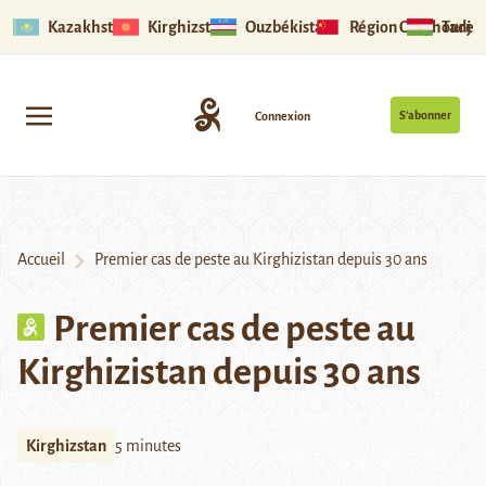
Kazakhstan
Kirghizstan
Ouzbékistan
Région Ouïghoure
Tadjik
S’abonner
Connexion
Accueil
Premier cas de peste au Kirghizistan depuis 30 ans
Premier cas de peste au
Kirghizistan depuis 30 ans
Kirghizstan
5 minutes