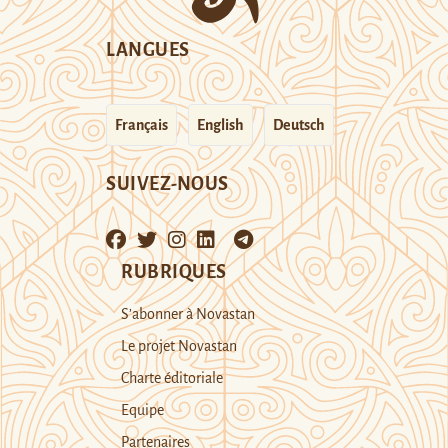
LANGUES
Français
English
Deutsch
SUIVEZ-NOUS
RUBRIQUES
S’abonner à Novastan
Le projet Novastan
Charte éditoriale
Equipe
Partenaires