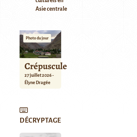
culturels en
Asie centrale
Photo du jour
Crépuscule
27 juillet 2026 -
Élyne Dragée
DÉCRYPTAGE