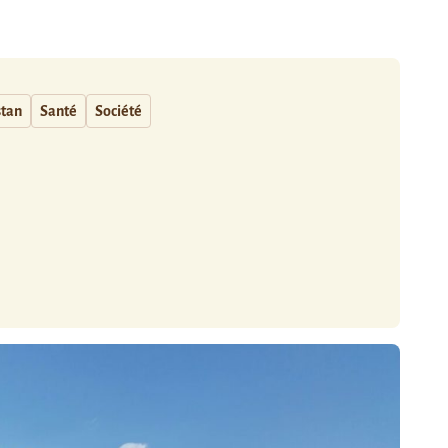
stan
Santé
Société