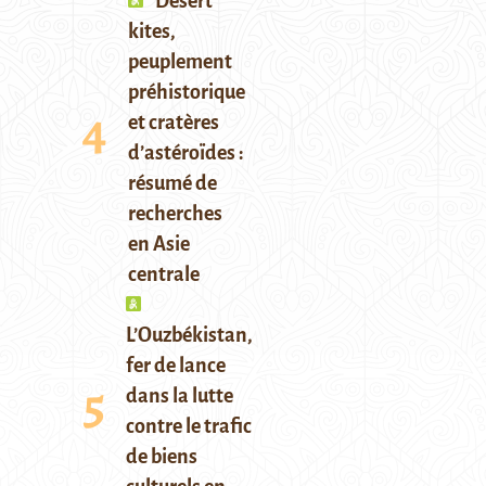
Desert
kites,
peuplement
préhistorique
et cratères
d’astéroïdes :
résumé de
recherches
en Asie
centrale
L’Ouzbékistan,
fer de lance
dans la lutte
contre le trafic
de biens