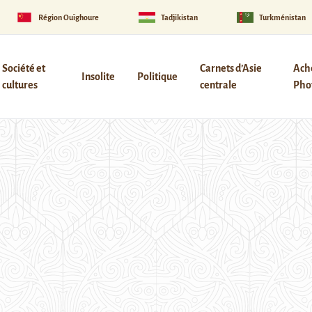
Région Ouïghoure
Tadjikistan
Turkménistan
Société et
Carnets d’Asie
Ach
Insolite
Politique
cultures
centrale
Phot