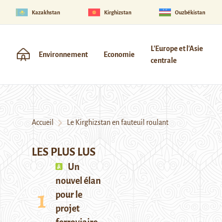
Kazakhstan
Kirghizstan
Ouzbékistan
L'Europe et l'Asie
Environnement
Economie
centrale
Accueil
Le Kirghizstan en fauteuil roulant
LES PLUS LUS
Un
nouvel élan
pour le
projet