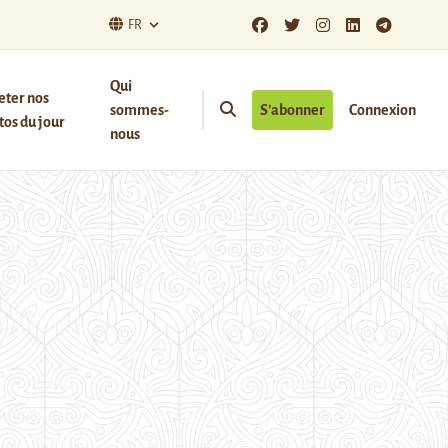
FR
Qui
eter nos
sommes-
S’abonner
Connexion
os du jour
nous