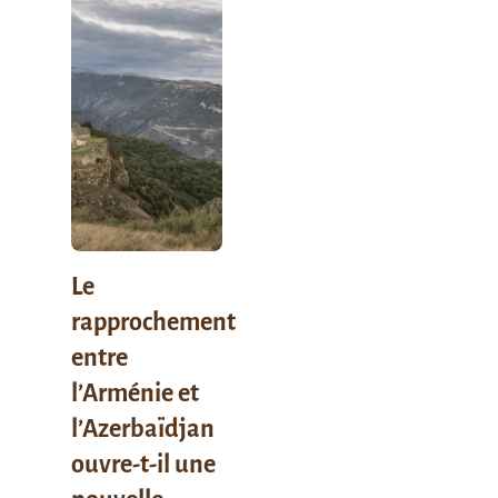
Le
rapprochement
entre
l’Arménie et
l’Azerbaïdjan
ouvre-t-il une