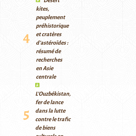
Desert
kites,
peuplement
préhistorique
et cratères
d’astéroïdes :
résumé de
recherches
en Asie
centrale
L’Ouzbékistan,
fer de lance
dans la lutte
contre le trafic
de biens