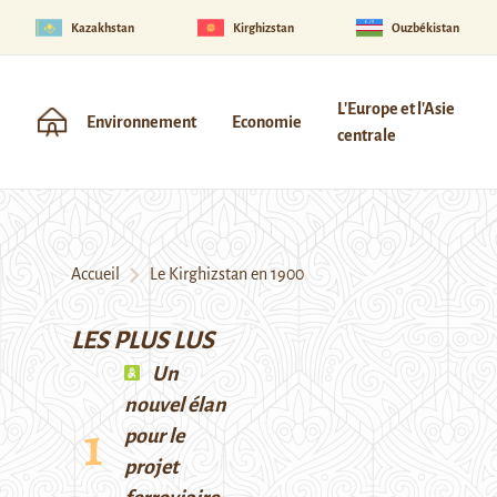
Kazakhstan
Kirghizstan
Ouzbékistan
L'Europe et l'Asie
Environnement
Economie
centrale
Accueil
Le Kirghizstan en 1900
LES PLUS LUS
Un
nouvel élan
pour le
projet