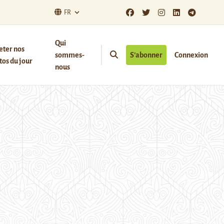
FR
Qui
eter nos
sommes-
S’abonner
Connexion
os du jour
nous