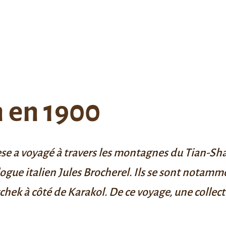
n en 1900
ese
a voyagé à travers les montagnes du Tian-Sha
logue italien
Jules Brocherel
. Ils se sont notamm
ltchek à côté de
Karakol
. De ce voyage, une colle