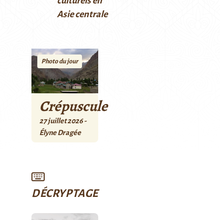
culturels en
Asie centrale
Photo du jour
Crépuscule
27 juillet 2026 -
Élyne Dragée
DÉCRYPTAGE