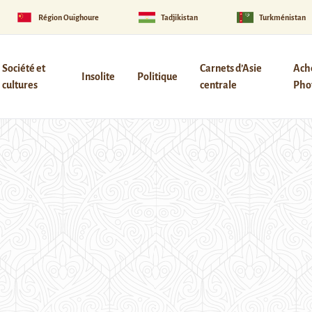
Région Ouïghoure
Tadjikistan
Turkménistan
Société et
Carnets d’Asie
Ach
Insolite
Politique
cultures
centrale
Phot