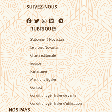
SUIVEZ-NOUS
RUBRIQUES
S’abonner à Novastan
Le projet Novastan
Charte éditoriale
Equipe
Partenaires
Mentions légales
Contact
Conditions générales de vente
Conditions générales d’utilisation
NOS PAYS