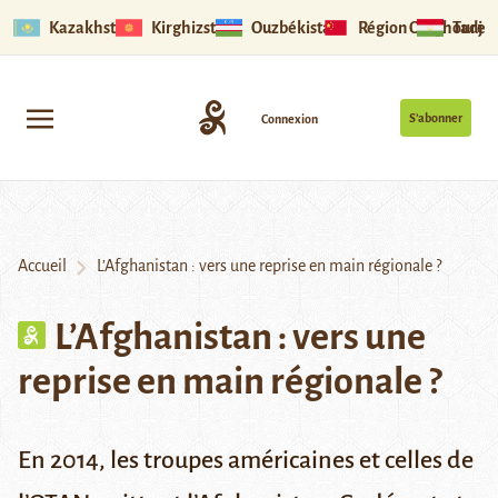
Kazakhstan
Kirghizstan
Ouzbékistan
Région Ouïghoure
Tadjik
S’abonner
Connexion
Accueil
L’Afghanistan : vers une reprise en main régionale ?
L’Afghanistan : vers une
reprise en main régionale ?
En 2014, les troupes américaines et celles de