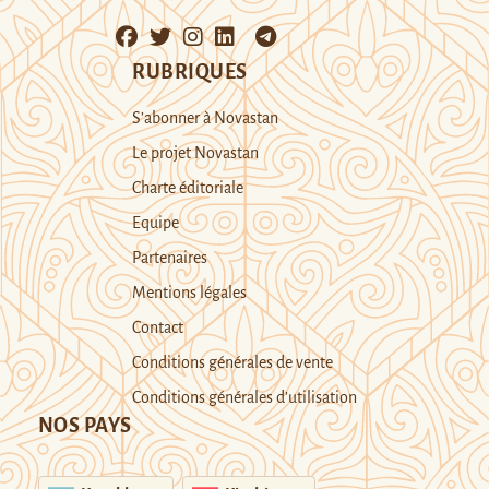
RUBRIQUES
S’abonner à Novastan
Le projet Novastan
Charte éditoriale
Equipe
Partenaires
Mentions légales
Contact
Conditions générales de vente
Conditions générales d’utilisation
NOS PAYS