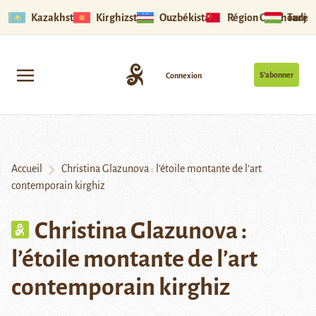
Kazakhstan
Kirghizstan
Ouzbékistan
Région Ouïghoure
Tadjik
S’abonner
Connexion
Accueil
Christina Glazunova : l’étoile montante de l’art
contemporain kirghiz
Christina Glazunova :
l’étoile montante de l’art
contemporain kirghiz