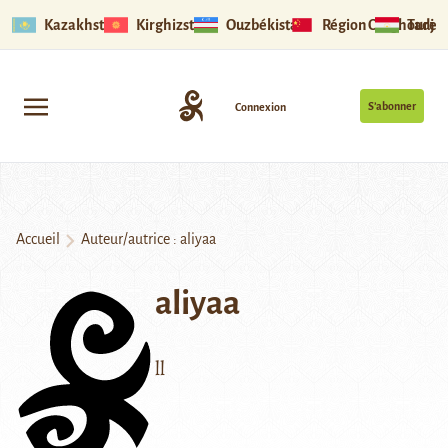
Kazakhstan
Kirghizstan
Ouzbékistan
Région Ouïghoure
Tadjik
S’abonner
Connexion
Accueil
Auteur/autrice : aliyaa
aliyaa
ll