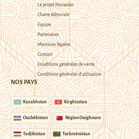
Le projet Novastan
Charte éditoriale
Equipe
Partenaires
Mentions légales
Contact
Conditions générales de vente
Conditions générales d’utilisation
NOS PAYS
Kazakhstan
Kirghizstan
Ouzbékistan
Région Ouïghoure
Tadjikistan
Turkménistan