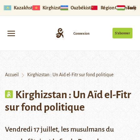
Kazakhstan
Kirghizstan
Ouzbékistan
Région Ouïghoure
Tadjik
S’abonner
Connexion
Accueil
Kirghizstan : Un Aïd el-Fitr sur fond politique
Kirghizstan : Un Aïd el-Fitr
sur fond politique
Vendredi 17 juillet, les musulmans du