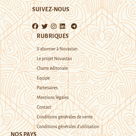
SUIVEZ-NOUS
RUBRIQUES
S’abonner à Novastan
Le projet Novastan
Charte éditoriale
Equipe
Partenaires
Mentions légales
Contact
Conditions générales de vente
Conditions générales d’utilisation
NOS PAYS