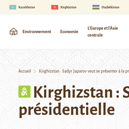
Kazakhstan
Kirghizstan
Ouzbékistan
L'Europe et l'Asie
Environnement
Economie
centrale
Accueil
Kirghizstan : Sadyr Japarov veut se présenter à la pr
Kirghizstan : 
présidentielle