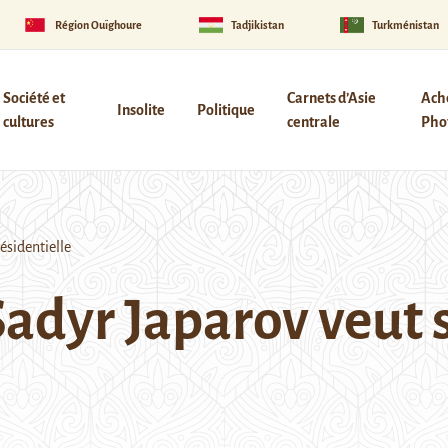
Région Ouïghoure
Tadjikistan
Turkménistan
Société et
Carnets d’Asie
Ach
Insolite
Politique
cultures
centrale
Phot
ésidentielle
Sadyr Japarov veut s