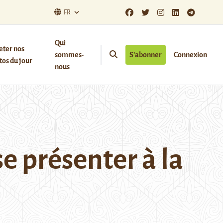
FR
Qui
eter nos
sommes-
S’abonner
Connexion
os du jour
nous
e présenter à la