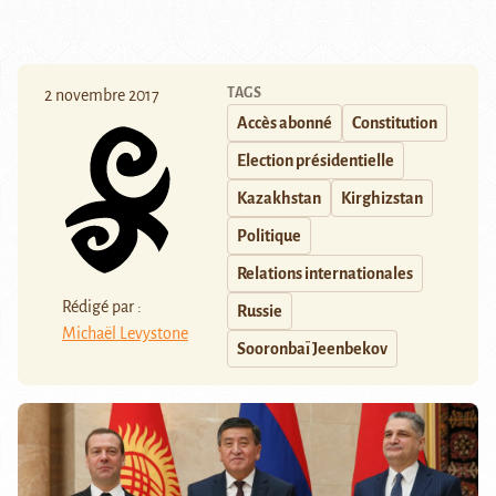
TAGS
2 novembre 2017
Accès abonné
Constitution
Election présidentielle
Kazakhstan
Kirghizstan
Politique
Relations internationales
Rédigé par :
Russie
Michaël Levystone
Sooronbaï Jeenbekov