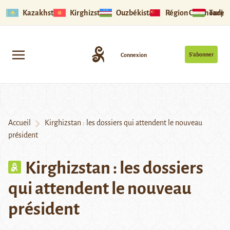
Kazakhstan
Kirghizstan
Ouzbékistan
Région Ouïghoure
Tadjik
S’abonner
Connexion
Accueil
Kirghizstan : les dossiers qui attendent le nouveau
président
Kirghizstan : les dossiers
qui attendent le nouveau
président