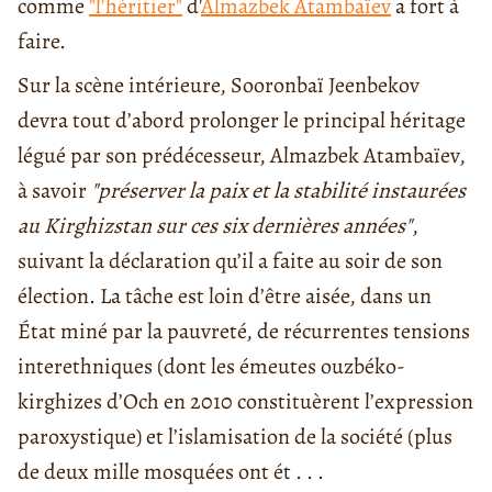
comme
"l'héritier"
d'
Almazbek Atambaïev
a fort à
faire.
Sur la scène intérieure, Sooronbaï Jeenbekov
devra tout d’abord prolonger le principal héritage
légué par son prédécesseur, Almazbek Atambaïev,
à savoir
"préserver la paix et la stabilité instaurées
au Kirghizstan sur ces six dernières années"
,
suivant la déclaration qu’il a faite au soir de son
élection. La tâche est loin d’être aisée, dans un
État miné par la pauvreté, de récurrentes tensions
interethniques (dont les émeutes ouzbéko-
kirghizes d’Och en 2010 constituèrent l’expression
paroxystique) et l’islamisation de la société (plus
de deux mille mosquées ont ét . . .