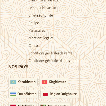
S’abonner à Novastan
Le projet Novastan
Charte éditoriale
Equipe
Partenaires
Mentions légales
Contact
Conditions générales de vente
Conditions générales d’utilisation
NOS PAYS
Kazakhstan
Kirghizstan
Ouzbékistan
Région Ouïghoure