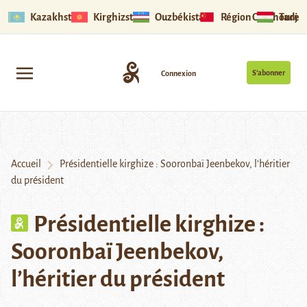
Kazakhstan
Kirghizstan
Ouzbékistan
Région Ouïghoure
Tadjik
S’abonner
Connexion
Accueil
Présidentielle kirghize : Sooronbaï Jeenbekov, l’héritier
du président
Présidentielle kirghize :
Sooronbaï Jeenbekov,
l’héritier du président