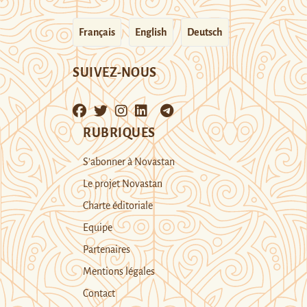
Français
English
Deutsch
SUIVEZ-NOUS
RUBRIQUES
S’abonner à Novastan
Le projet Novastan
Charte éditoriale
Equipe
Partenaires
Mentions légales
Contact