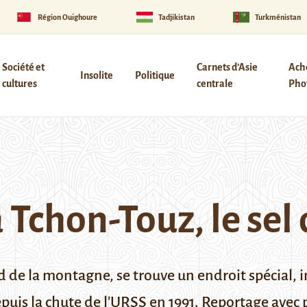
Région Ouïghoure
Tadjikistan
Turkménistan
Société et
Carnets d’Asie
Ach
Insolite
Politique
cultures
centrale
Phot
 Tchon-Touz, le sel 
 de la montagne, se trouve un endroit spécial, i
is la chute de l'URSS en 1991. Reportage avec ph