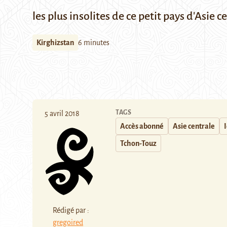
les plus insolites de ce petit pays d'Asie c
Kirghizstan
6 minutes
TAGS
5 avril 2018
Accès abonné
Asie centrale
Tchon-Touz
Rédigé par :
gregoired