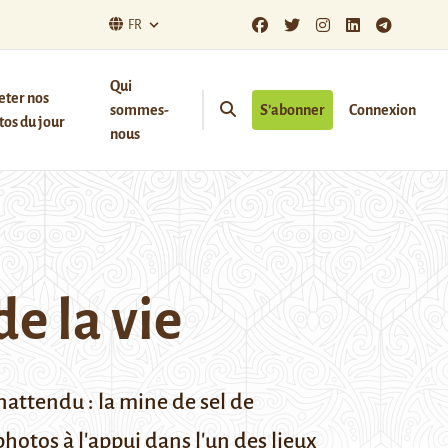
FR
Qui
eter nos
sommes-
S’abonner
Connexion
os du jour
nous
de la vie
nattendu : la mine de sel de
otos à l'appui dans l'un des lieux