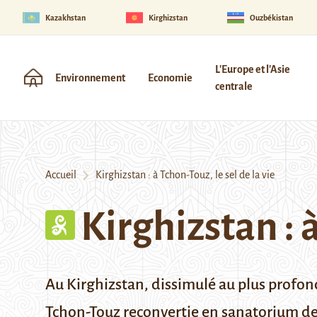
Kazakhstan
Kirghizstan
Ouzbékistan
L'Europe et l'Asie
Environnement
Economie
centrale
Accueil
Kirghizstan : à Tchon-Touz, le sel de la vie
Kirghizstan : à
Au Kirghizstan, dissimulé au plus profond
Tchon-Touz reconvertie en sanatorium depu