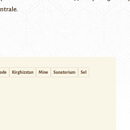
entrale.
Iode
Kirghizstan
Mine
Sanatorium
Sel