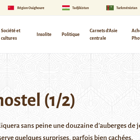
Région Ouïghoure
Tadjikistan
Turkménistan
Société et
Carnets d’Asie
Ach
Insolite
Politique
cultures
centrale
Phot
ostel (1/2)
diquera sans peine une douzaine d’auberges de j
serve quelques surprises, parfois bien cachées.