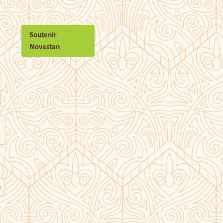
Soutenir
Novastan
n