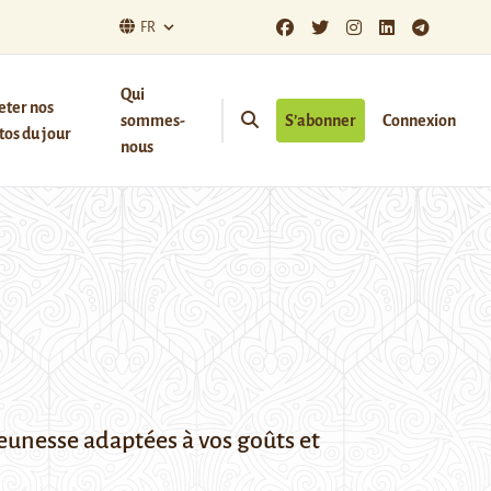
FR
Qui
eter nos
sommes-
S’abonner
Connexion
os du jour
nous
eunesse adaptées à vos goûts et