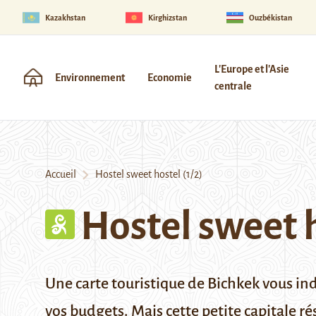
Kazakhstan
Kirghizstan
Ouzbékistan
L'Europe et l'Asie
Environnement
Economie
centrale
Accueil
Hostel sweet hostel (1/2)
Hostel sweet h
Une carte touristique de Bichkek vous in
vos budgets. Mais cette petite capitale ré