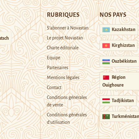
RUBRIQUES
NOS PAYS
S’abonner à Novastan
Kazakhstan
Le projet Novastan
tsch
Kirghizstan
Charte éditoriale
Equipe
Ouzbékistan
Partenaires
Région
Mentions légales
Ouïghoure
Contact
Conditions générales
Tadjikistan
de vente
Conditions générales
Turkménista
d’utilisation