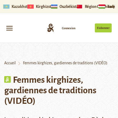
Kazakhstan
Kirghizstan
Ouzbékistan
Région Ouïghoure
Tadjik
S’abonner
Connexion
Accueil
Femmes kirghizes, gardiennes de traditions (VIDÉO)
Femmes kirghizes,
gardiennes de traditions
(VIDÉO)