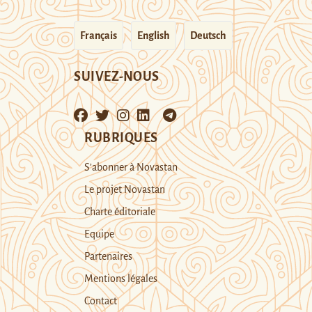
Français
English
Deutsch
SUIVEZ-NOUS
RUBRIQUES
S’abonner à Novastan
Le projet Novastan
Charte éditoriale
Equipe
Partenaires
Mentions légales
Contact