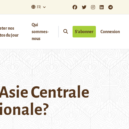
FR
Qui
eter nos
sommes-
S’abonner
Connexion
os du jour
nous
’Asie Centrale
gionale?