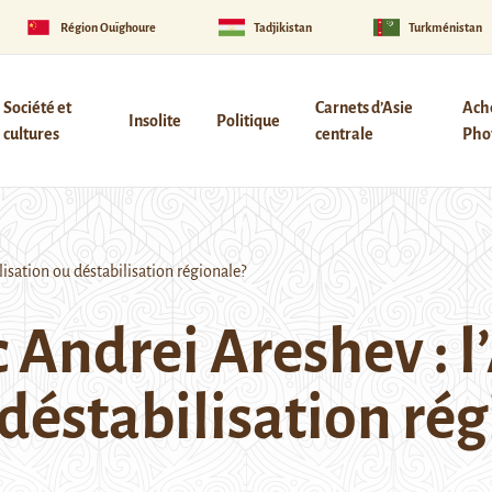
Région Ouïghoure
Tadjikistan
Turkménistan
Société et
Carnets d’Asie
Ach
Insolite
Politique
cultures
centrale
Phot
lisation ou déstabilisation régionale?
 Andrei Areshev : l
 déstabilisation ré