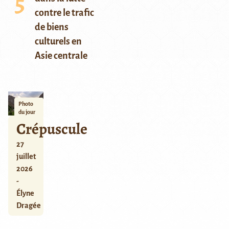
contre le trafic
de biens
culturels en
Asie centrale
Photo
du jour
Crépuscule
27
juillet
2026
-
Élyne
Dragée