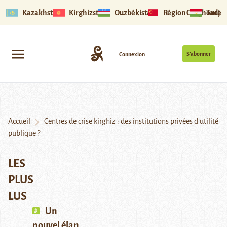
Kazakhstan
Kirghizstan
Ouzbékistan
Région Ouïghoure
Tadjik
S’abonner
Connexion
Accueil
Centres de crise kirghiz : des institutions privées d’utilité
publique ?
LES
PLUS
LUS
Un
nouvel élan