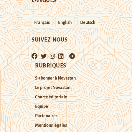
LANGUES
Français
English
Deutsch
SUIVEZ-NOUS
RUBRIQUES
S’abonner à Novastan
Le projet Novastan
Charte éditoriale
Equipe
Partenaires
Mentions légales