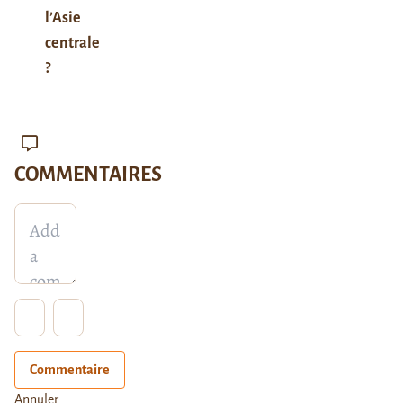
l’Asie
centrale
?
COMMENTAIRES
Commentaire
Annuler