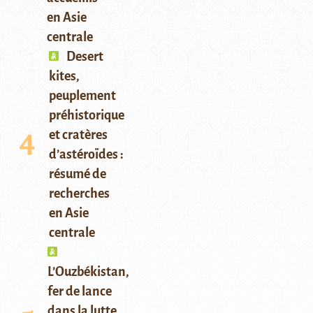
en Asie
centrale
Desert
kites,
peuplement
préhistorique
et cratères
d’astéroïdes :
résumé de
recherches
en Asie
centrale
L’Ouzbékistan,
fer de lance
dans la lutte