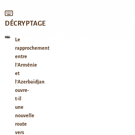
DÉCRYPTAGE
Le
rapprochement
entre
l’Arménie
et
l’Azerbaïdjan
ouvre-
t-il
une
nouvelle
route
vers